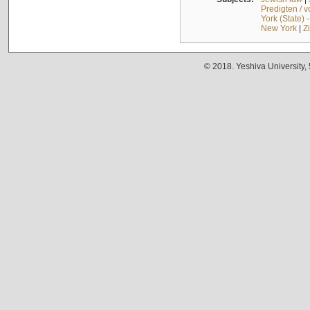
Predigten / 
York (State) 
New York
|
Z
© 2018. Yeshiva University,