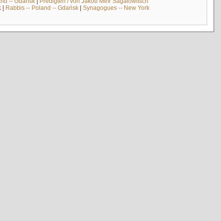
and -- Gdańsk
|
Predigten / von Jakob Meïr Sagalowitsch
k
|
Rabbis -- Poland -- Gdańsk
|
Synagogues -- New York